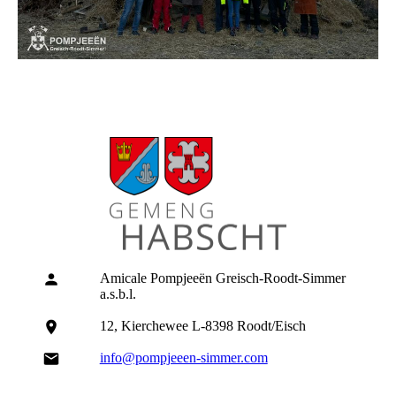
Amicale Pompjeeën Greisch-Roodt-Simmer
a.s.b.l.
12, Kierchewee L-8398 Roodt/Eisch
info@pompjeeen-simmer.com